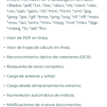
cifrados: *.pdf, *.txt, *.doc, *.docx, *.xls, *.xlsm, *.xlsx,
*.csv, *.ppt, *.pptx, *.rtf, *.htm, *.html, *.xml, *.jpg,
*.jpeg, *.jpe, *.gif, *.bmp, *.png, *.svg, *.tif, *.tiff, *.mp4,
*.mov, *.avi, *.wmv, *.m4v, *.mpg, *.mxf, *.mkv, *.3gp,
*.mpeg, *.ts, *.asf, *.f4v;
Visor de PDF en línea;
Visor de hojas de cálculo en línea;
Reconocimiento óptico de caracteres (OCR);
Búsqueda de texto completo;
Carga de arrastrar y soltar;
Carga desde almacenamiento externo;
Numeración automática de índices;
Notificaciones de nuevos documentos;