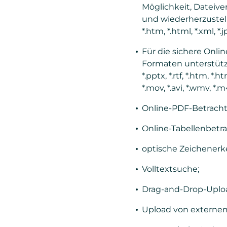
Möglichkeit, Dateive
und wiederherzustellen: *
*.htm, *.html, *.xml, *.jpg
Für die sichere Onli
Formaten unterstützte Da
*.pptx, *.rtf, *.htm, *.htm
*.mov, *.avi, *.wmv, *.m4
Online-PDF-Betracht
Online-Tabellenbetra
optische Zeichener
Volltextsuche;
Drag-and-Drop-Uplo
Upload von externem