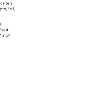
rwalten
tx, *.rtf,
n
*.ppt,
, *.mp4,