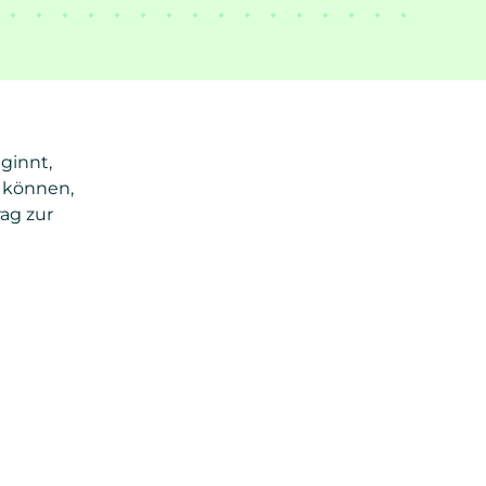
eginnt,
 können,
ag zur