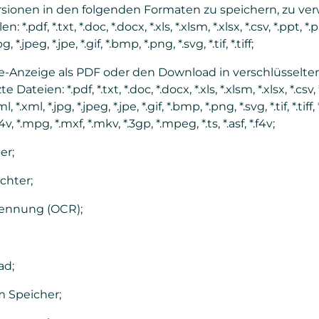
rsionen in den folgenden Formaten zu speichern, zu ve
.pdf, *.txt, *.doc, *.docx, *.xls, *.xlsm, *.xlsx, *.csv, *.ppt, *.pp
, *.jpeg, *.jpe, *.gif, *.bmp, *.png, *.svg, *.tif, *.tiff;
ne-Anzeige als PDF oder den Download in verschlüsselte
teien: *.pdf, *.txt, *.doc, *.docx, *.xls, *.xlsm, *.xlsx, *.csv, 
l, *.xml, *.jpg, *.jpeg, *.jpe, *.gif, *.bmp, *.png, *.svg, *.tif, *.tiff
v, *.mpg, *.mxf, *.mkv, *.3gp, *.mpeg, *.ts, *.asf, *.f4v;
er;
chter;
kennung (OCR);
ad;
 Speicher;