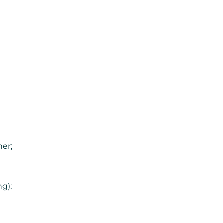
er;
g);