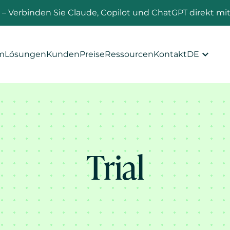
n
– Verbinden Sie Claude, Copilot und ChatGPT direkt m
rm
Lösungen
Kunden
Preise
Ressourcen
Kontakt
DE
Trial